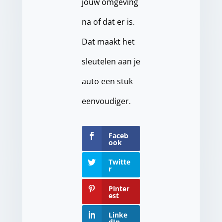
jouw omgeving
na of dat er is.
Dat maakt het
sleutelen aan je
auto een stuk
eenvoudiger.
Faceb
ook
Twitte
r
Pinter
est
Linke
dIn