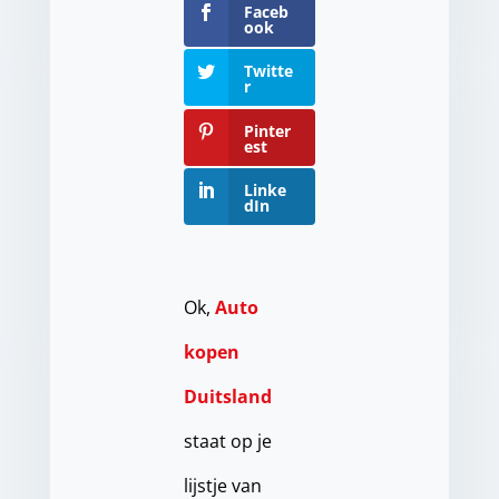
Faceb
ook
Twitte
r
Pinter
est
Linke
dIn
Ok,
Auto
kopen
Duitsland
staat op je
lijstje van