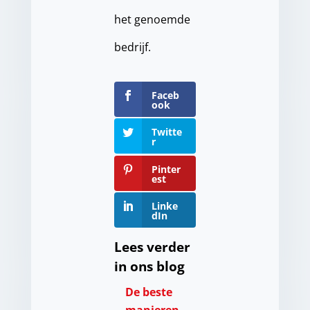
het genoemde
bedrijf.
Faceb
ook
Twitte
r
Pinter
est
Linke
dIn
Lees verder
in ons blog
De beste