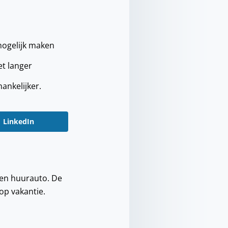
mogelijk maken
et langer
hankelijker.
LinkedIn
 een huurauto. De
op vakantie.