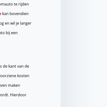
omauto te rijden
e
kan bovendien
g en wil je langer
to bij een
s de kant van de
voorziene kosten
rijven maken
wordt. Hierdoor