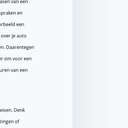
easen van een
fspraken en
orbeeld een
 over je auto
sen. Daarentegen
ger om voor een
huren van een
 eisen. Denk
zingen of