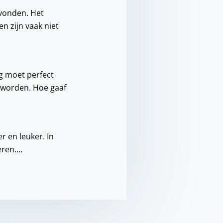
evonden. Het
n zijn vaak niet
ag moet perfect
 worden. Hoe gaaf
er en leuker. In
eren.…